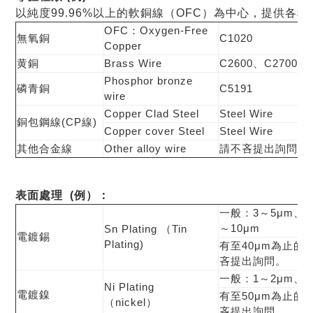
以純度99.96%以上的軟銅線（OFC）為中心，提供各種
OFC：Oxygen-Free
無氧銅
C1020
Copper
黄銅
Brass Wire
C2600、C2700
Phosphor bronze
磷青銅
C5191
wire
Copper Clad Steel
Steel Wire
銅包鋼線(CP線)
Copper cover Steel
Steel Wire
其他合金線
Other alloy wire
請不吝提出詢問。
表面處理 (例）
：
一般：3～5μm、5
～10μm
Sn Plating （Tin
電鍍錫
Plating)
有至40μm為止的
吝提出詢問。
一般：1～2μm、3
Ni Plating
電鍍鎳
有至50μm為止的
（nickel）
吝提出詢問。