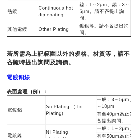
鎳：1～2μm、錫：3～
Continuous hot
熱鍍
5μm。請不吝提出詢
dip coating
問。
鍍銀等。請不吝提出詢
其他電鍍
Other Plating
問。
若所需為上記範圍以外的規格、材質等，請不
吝隨時提出詢問及詢價。
電鍍銅線
表面處理 (例）
：
一般：3～5μm、5
～10μm
Sn Plating （Tin
電鍍錫
Plating)
有至40μm為止的
吝提出詢問。
一般：1～2μm、3
Ni Plating
電鍍鎳
有至50μm為止的