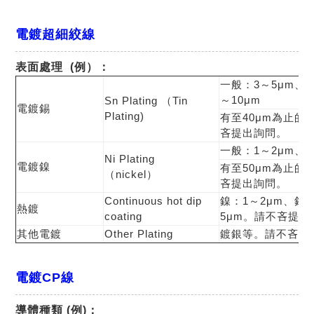
電鍍超細絞線
表面處理 (例）
：
一般：3～5μm、5
～10μm
Sn Plating （Tin
電鍍錫
Plating)
有至40μm為止的
吝提出詢問。
一般：1～2μm、3
Ni Plating
電鍍鎳
有至50μm為止的
（nickel）
吝提出詢問。
Continuous hot dip
鎳：1～2μm、錫
熱鍍
coating
5μm。請不吝提出
其他電鍍
Other Plating
鍍銀等。請不吝提
電鍍CP線
導體種類 (例)
：