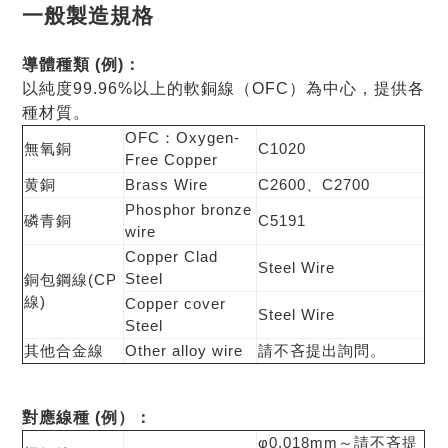
一般製造規格
導體種類 (例)
：
以純度99.96%以上的軟銅線（OFC）為中心，提供各
種材質。
OFC：Oxygen-
無氧銅
C1020
Free Copper
黄銅
Brass Wire
C2600、C2700
Phosphor bronze
磷青銅
C5191
wire
Copper Clad
Steel Wire
Steel
銅包鋼線(CP
線)
Copper cover
Steel Wire
Steel
其他合金線
Other alloy wire
請不吝提出詢問。
對應線種 (例）
：
φ0.018mm～請不吝提