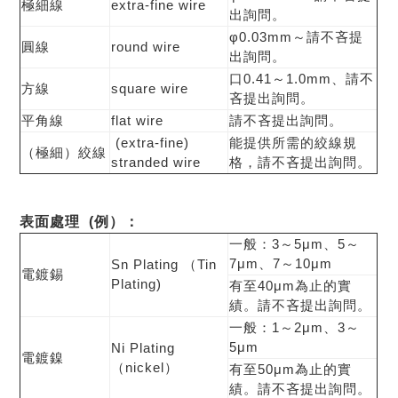
極細線
extra-fine wire
出詢問。
φ0.03mm～請不吝提
圓線
round wire
出詢問。
口0.41～1.0mm、請不
方線
square wire
吝提出詢問。
平角線
flat wire
請不吝提出詢問。
(extra-fine)
能提供所需的絞線規
（極細）絞線
stranded wire
格，請不吝提出詢問。
表面處理 (例）
：
一般：3～5μm、5～
7μm、7～10μm
Sn Plating （Tin
電鍍錫
Plating)
有至40μm為止的實
績。請不吝提出詢問。
一般：1～2μm、3～
5μm
Ni Plating
電鍍鎳
（nickel）
有至50μm為止的實
績。請不吝提出詢問。