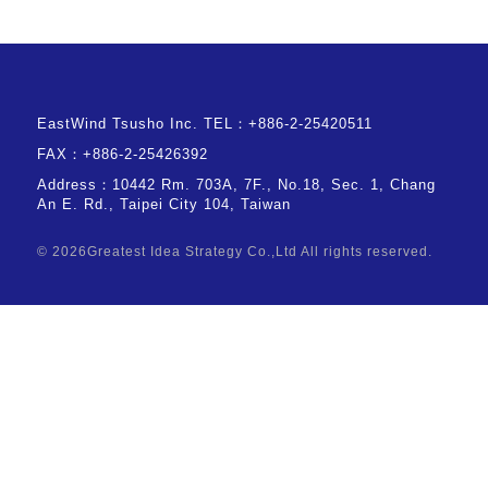
EastWind Tsusho Inc.
TEL：+886-2-25420511
FAX：+886-2-25426392
Address：10442 Rm. 703A, 7F., No.18, Sec. 1, Chang
An E. Rd., Taipei City 104, Taiwan
© 2026
Greatest Idea Strategy Co.,Ltd
All rights reserved.